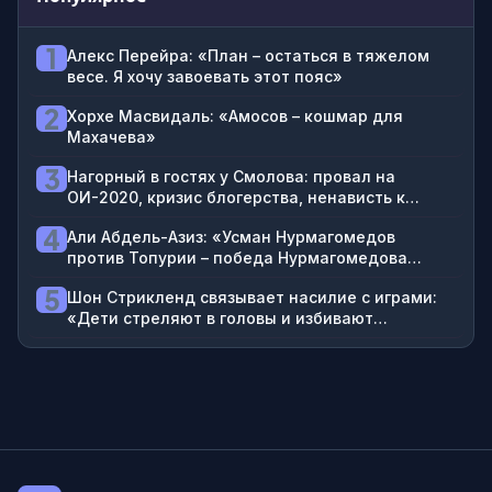
1
Алекс Перейра: «План – остаться в тяжелом
весе. Я хочу завоевать этот пояс»
2
Хорхе Масвидаль: «Амосов – кошмар для
Махачева»
3
Нагорный в гостях у Смолова: провал на
ОИ-2020, кризис блогерства, ненависть к
футболистам
4
Али Абдель-Азиз: «Усман Нурмагомедов
против Топурии – победа Нурмагомедова
нокаутом хай-киком в третьем раунде»
5
Шон Стрикленд связывает насилие с играми:
«Дети стреляют в головы и избивают
проституток в GTA»