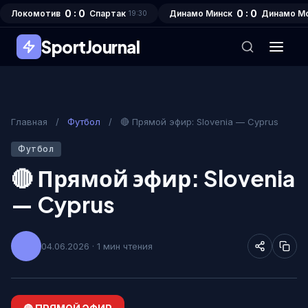
0 : 0
0 : 0
Локомотив
Спартак
Динамо Минск
Динамо М
19:30
SportJournal
Главная
/
Футбол
/
🔴 Прямой эфир: Slovenia — Cyprus
Футбол
🔴 Прямой эфир: Slovenia
— Cyprus
04.06.2026 · 1 мин чтения