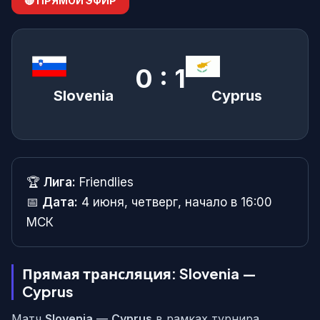
🔴 ПРЯМОЙ ЭФИР
0 : 1
Slovenia
Cyprus
🏆
Лига:
Friendlies
📅
Дата:
4 июня, четверг, начало в 16:00
МСК
Прямая трансляция: Slovenia —
Cyprus
Матч
Slovenia
—
Cyprus
в рамках турнира