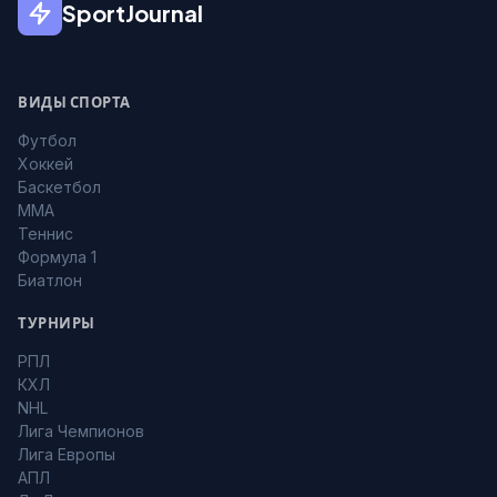
SportJournal
ВИДЫ СПОРТА
Футбол
Хоккей
Баскетбол
MMA
Теннис
Формула 1
Биатлон
ТУРНИРЫ
РПЛ
КХЛ
NHL
Лига Чемпионов
Лига Европы
АПЛ