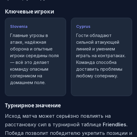
Ключевые игроки
Slovenia
Cyprus
Главные угрозы в
Гости обладают
атаке, надёжная
сильной атакующей
оборона и опытные
линией и умением
игроки середины поля
играть на контратаках.
— всё это делает
Команда способна
команду опасным
доставить проблемы
соперником на
любому сопернику.
домашнем поле.
Турнирное значение
Исход матча может серьёзно повлиять на
расстановку сил в турнирной таблице
Friendlies
.
Победа позволит победителю укрепить позиции и