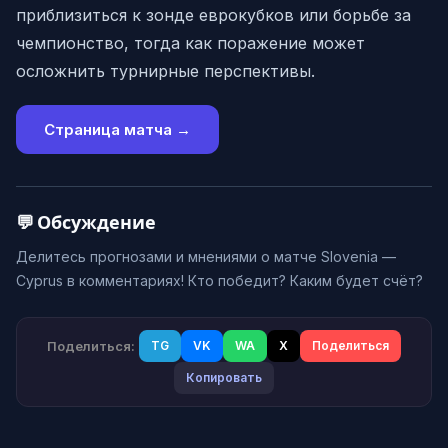
приблизиться к зонде еврокубков или борьбе за
чемпионство, тогда как поражение может
осложнить турнирные перспективы.
Страница матча →
💬 Обсуждение
Делитесь прогнозами и мнениями о матче Slovenia —
Cyprus в комментариях! Кто победит? Каким будет счёт?
Поделиться:
TG
VK
WA
X
Поделиться
Копировать