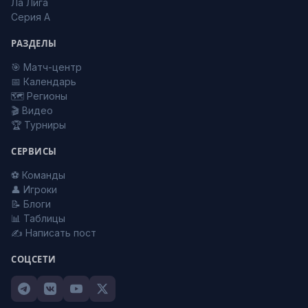
Ла Лига
Серия А
РАЗДЕЛЫ
🎯 Матч-центр
📅 Календарь
🗺️ Регионы
🎬 Видео
🏆 Турниры
СЕРВИСЫ
⚽ Команды
👤 Игроки
📝 Блоги
📊 Таблицы
✍️ Написать пост
СОЦСЕТИ