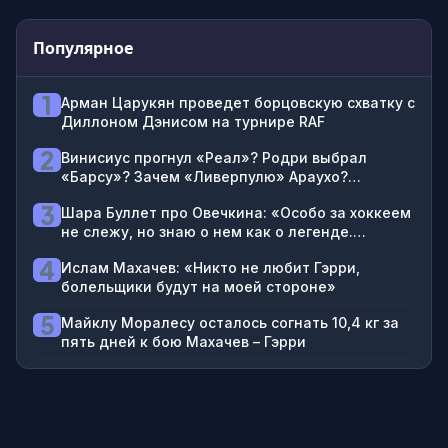
Популярное
1
Арман Царукян проведет борцовскую схватку с
Диллоном Дэнисом на турнире RAF
2
Винисиус прогнул «Реал»? Родри выбрал
«Барсу»? Зачем «Ливерпулю» Араухо?
Разбираем главные трансферные новости
3
Шара Буллет про Овечкина: «Особо за хоккеем
недели
не слежу, но знаю о нем как о легенде.
Александр – большая легенда и заслуженный
4
Ислам Махачев: «Никто не любит Гэрри,
хоккеист России»
болельщики будут на моей стороне»
5
Майклу Моралесу осталось согнать 10,4 кг за
пять дней к бою Махачев – Гэрри