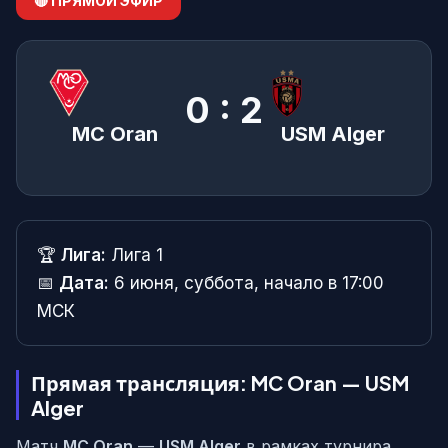
🔴 ПРЯМОЙ ЭФИР
0 : 2
MC Oran
USM Alger
🏆
Лига:
Лига 1
📅
Дата:
6 июня, суббота, начало в 17:00
МСК
Прямая трансляция: MC Oran — USM
Alger
Матч
MC Oran
—
USM Alger
в рамках турнира