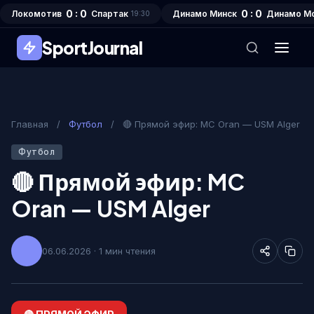
0 : 0
0 : 0
Локомотив
Спартак
Динамо Минск
Динамо М
19:30
SportJournal
Главная
/
Футбол
/
🔴 Прямой эфир: MC Oran — USM Alger
Футбол
🔴 Прямой эфир: MC
Oran — USM Alger
06.06.2026 · 1 мин чтения