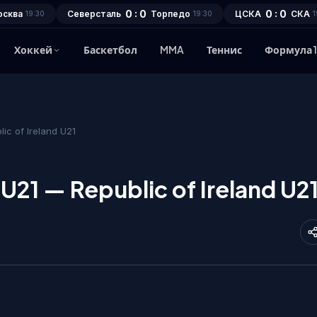
0 : 0
0 : 0
осква
Северсталь
Торпедо
ЦСКА
СКА
19:30
19:30
1
Хоккей
Баскетбол
MMA
Теннис
Формула 
ic of Ireland U21
U21 — Republic of Ireland U2