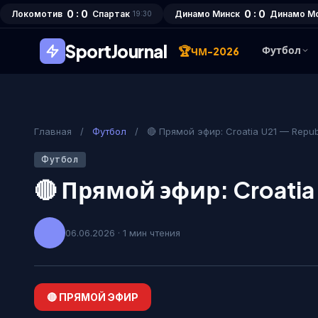
0 : 0
0 : 0
Локомотив
Спартак
Динамо Минск
Динамо М
19:30
SportJournal
🏆
Футбол
ЧМ-2026
Главная
/
Футбол
/
🔴 Прямой эфир: Croatia U21 — Republ
Футбол
🔴 Прямой эфир: Croatia 
06.06.2026 · 1 мин чтения
🔴 ПРЯМОЙ ЭФИР