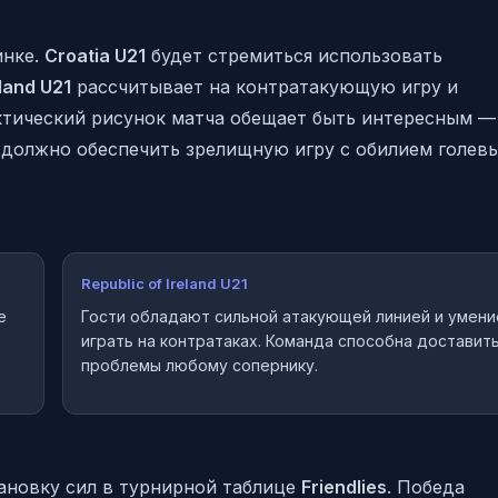
инке.
Croatia U21
будет стремиться использовать
eland U21
рассчитывает на контратакующую игру и
ктический рисунок матча обещает быть интересным —
должно обеспечить зрелищную игру с обилием голев
Republic of Ireland U21
е
Гости обладают сильной атакующей линией и умен
играть на контратаках. Команда способна доставит
проблемы любому сопернику.
ановку сил в турнирной таблице
Friendlies
. Победа