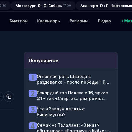
0 : 0
0 : 0
Металлург
Сибирь
Авангард
Нефтехими
9:30
17:00
1
Биатлон
Календарь
Регионы
Видео
Ма
Популярное
1
1
Огненная речь Шварца в
раздевалке – после победы 1-й
победы с «Динамо»
2
Рекордый гол Полеха в 16, яркие
5:1 – так «Спартак» разгромил
«Оренбург»
3
Что «Реалу» делать с
Винисиусом?
4
Семак vs Талалаев: «Зенит»
обыгрывает «Балтику» в Кубке –