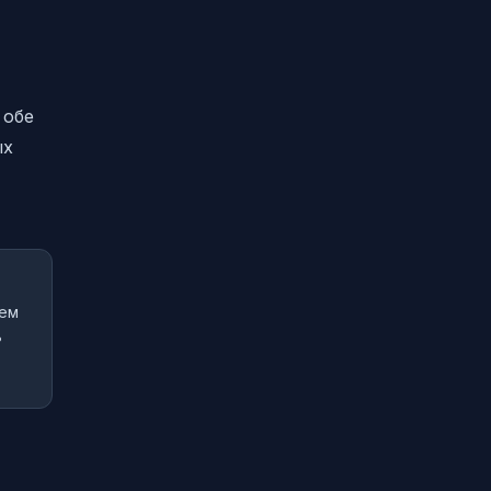
 обе
ых
ием
ь