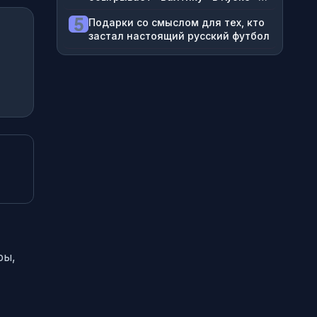
1:0, смотрим прямой эфир «Матч
5
Подарки со смыслом для тех, кто
ТВ» на ВидеоСпортсе’‘
застал настоящий русский футбол
ры,