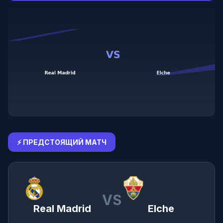
⚡ ПРЕДСТОЯЩИЙ МАТЧ
VS
Real Madrid
Elche