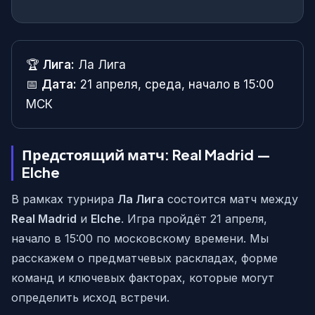
🏆
Лига:
Ла Лига
📅
Дата:
21 апреля, среда, начало в 15:00
МСК
Предстоящий матч: Real Madrid —
Elche
В рамках турнира
Ла Лига
состоится матч между
Real Madrid
и
Elche
. Игра пройдёт 21 апреля,
начало в 15:00 по московскому времени. Мы
расскажем о предматчевых раскладах, форме
команд и ключевых факторах, которые могут
определить исход встречи.