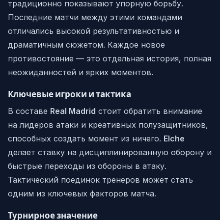
традиционно показывают упорную борьбу.
Последние матчи между этими командами
отличались высокой результативностью и
драматичным сюжетом. Каждое новое
противостояние — это отдельная история, полная
неожиданностей и ярких моментов.
Ключевые игроки и тактика
В составе
Real Madrid
стоит обратить внимание
на лидеров атаки и креативных полузащитников,
способных создать момент из ничего.
Elche
делает ставку на дисциплинированную оборону и
быстрые переходы из обороны в атаку.
Тактический поединок тренеров может стать
одним из ключевых факторов матча.
Турнирное значение