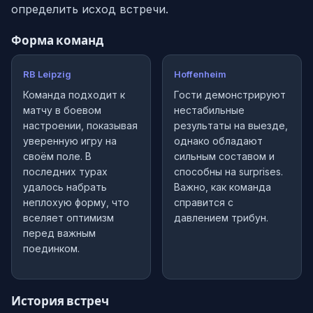
определить исход встречи.
Форма команд
RB Leipzig
Hoffenheim
Команда подходит к
Гости демонстрируют
матчу в боевом
нестабильные
настроении, показывая
результаты на выезде,
уверенную игру на
однако обладают
своём поле. В
сильным составом и
последних турах
способны на surprises.
удалось набрать
Важно, как команда
неплохую форму, что
справится с
вселяет оптимизм
давлением трибун.
перед важным
поединком.
История встреч