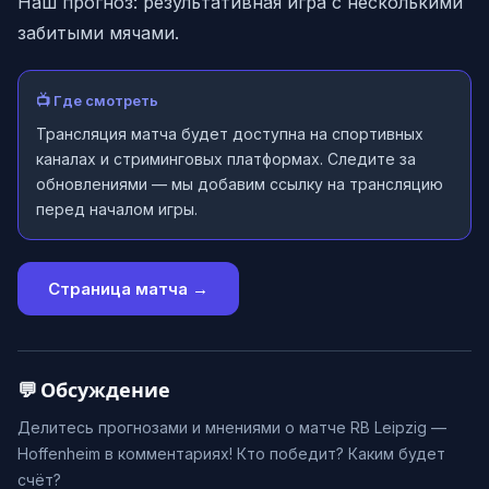
Наш прогноз: результативная игра с несколькими
забитыми мячами.
📺 Где смотреть
Трансляция матча будет доступна на спортивных
каналах и стриминговых платформах. Следите за
обновлениями — мы добавим ссылку на трансляцию
перед началом игры.
Страница матча →
💬 Обсуждение
Делитесь прогнозами и мнениями о матче RB Leipzig —
Hoffenheim в комментариях! Кто победит? Каким будет
счёт?