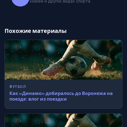
хоккее и других видах спорта.
Похожие материалы
ФУТБОЛ
Как «Динамо» добиралось до Воронежа на
поезде: влог из поездки