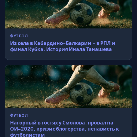
ФУТБОЛ
Из села в Кабардино-Балкарии – в РПЛ и
финал Кубка. История Инала Танашева
ФУТБОЛ
Нагорный в гостях у Смолова: провал на
ОИ-2020, кризис блогерства, ненависть к
футболистам