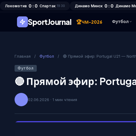
0 : 0
0 : 0
Локомотив
Спартак
Динамо Минск
Динамо М
19:30
SportJournal
🏆
Футбол
ЧМ-2026
Главная
/
Футбол
/
🔴 Прямой эфир: Portugal U21 — North
Футбол
🔴 Прямой эфир: Portugal
02.06.2026 · 1 мин чтения