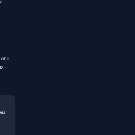
ы,
 обе
ых
ием
ь