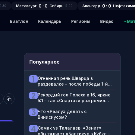
0 : 0
0 : 0
Металлург
Сибирь
Авангард
Нефтехими
9:30
17:00
1
Биатлон
Календарь
Регионы
Видео
Ма
Популярное
1
Огненная речь Шварца в
раздевалке – после победы 1-й
победы с «Динамо»
2
Рекордый гол Полеха в 16, яркие
5:1 – так «Спартак» разгромил
«Оренбург»
3
Что «Реалу» делать с
Винисиусом?
4
Семак vs Талалаев: «Зенит»
обыгрывает «Балтику» в Кубке –