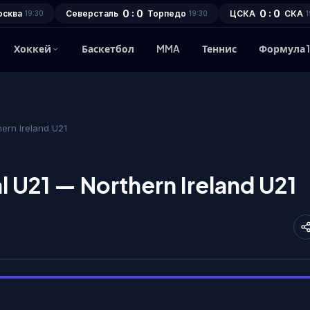
0 : 0
0 : 0
осква
Северсталь
Торпедо
ЦСКА
СКА
19:30
19:30
1
Хоккей
Баскетбол
MMA
Теннис
Формула 
ern Ireland U21
 U21 — Northern Ireland U21