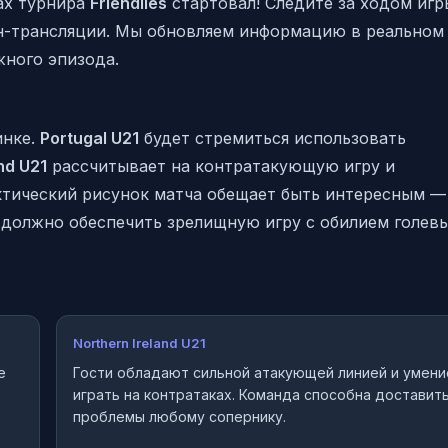
ах турнира
Friendlies
стартовал! Следите за ходом игр
н-трансляции. Мы обновляем информацию в реальном
жного эпизода.
инке.
Portugal U21
будет стремиться использовать
nd U21
рассчитывает на контратакующую игру и
ктический рисунок матча обещает быть интересным —
должно обеспечить зрелищную игру с обилием голев
Northern Ireland U21
е
Гости обладают сильной атакующей линией и умен
играть на контратаках. Команда способна доставит
проблемы любому сопернику.