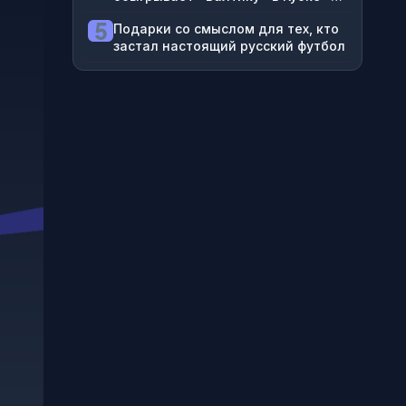
1:0, смотрим прямой эфир «Матч
5
Подарки со смыслом для тех, кто
ТВ» на ВидеоСпортсе’‘
застал настоящий русский футбол