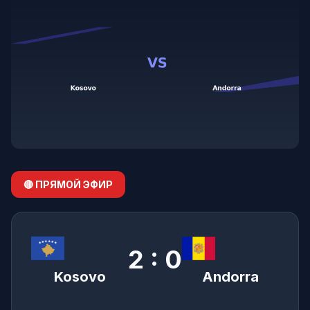
🔴 ПРЯМОЙ ЭФИР
2 : 0
Kosovo
Andorra