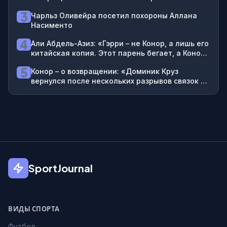
денег»
3
Чарльз Оливейра посетил похороны Аллана
Насименто
4
Али Абдель-Азиз: «Гэрри – не Конор, а лишь его
китайская копия. Этот парень бегает, а Конор
дрался»
5
Конор – о возвращении: «Доминик Круз
вернулся после нескольких разрывов связок и
снова завоевал титул»
SportJournal
ВИДЫ СПОРТА
Футбол