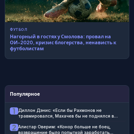
ФУТБОЛ
Нагорный в гостях у Смолова: провал на
ОИ-2020, кризис блогерства, ненависть к
футболистам
Популярное
1
Диллон Дэнис: «Если бы Рахмонов не
травмировался, Махачев бы не поднялся в
весе, Гейджи не стал бы чемпионом, Топурия,
2
Алистар Оверим: «Конор больше не боец,
возможно, не получил бы второй пояс»
возвращение было попыткой заработать