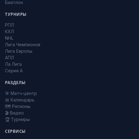
Биатлон
ТУРНИРЫ
РПЛ
КХЛ
NHL
Лига Чемпионов
Лига Европы
АПЛ
Ла Лига
Серия А
РАЗДЕЛЫ
🎯 Матч-центр
📅 Календарь
🗺️ Регионы
🎬 Видео
🏆 Турниры
СЕРВИСЫ