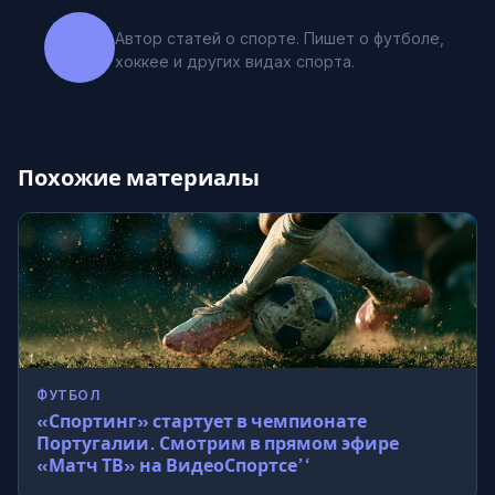
Автор статей о спорте. Пишет о футболе,
хоккее и других видах спорта.
Похожие материалы
ФУТБОЛ
«Спортинг» стартует в чемпионате
Португалии. Смотрим в прямом эфире
«Матч ТВ» на ВидеоСпортсе’‘