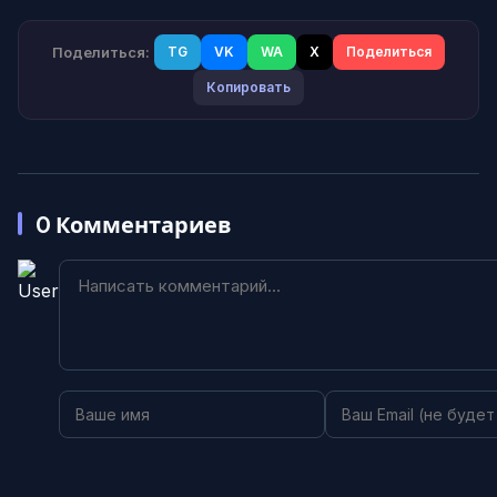
Поделиться:
TG
VK
WA
X
Поделиться
Копировать
0
Комментариев