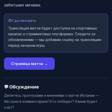
забитыми мячами.
📺 Где смотреть
Трансляция матча будет доступна на спортивных
каналах и стриминговых платформах. Следите за
обновлениями — мы добавим ссылку на трансляцию
перед началом игры.
Страница матча →
💬 Обсуждение
Делитесь прогнозами и мнениями о матче Испания —
Австрия в комментариях! Кто победит? Каким будет
счёт?