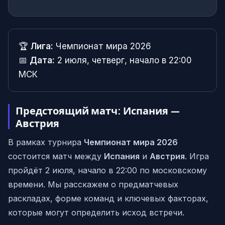
🏆
Лига:
Чемпионат мира 2026
📅
Дата:
2 июля, четверг, начало в 22:00
МСК
Предстоящий матч: Испания —
Австрия
В рамках турнира
Чемпионат мира 2026
состоится матч между
Испания
и
Австрия
. Игра
пройдёт 2 июля, начало в 22:00 по московскому
времени. Мы расскажем о предматчевых
раскладах, форме команд и ключевых факторах,
которые могут определить исход встречи.