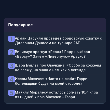
Популярное
1
Арман Царукян проведет борцовскую схватку с
Диллоном Дэнисом на турнире RAF
2
Винисиус прогнул «Реал»? Родри выбрал
«Барсу»? Зачем «Ливерпулю» Араухо?
Разбираем главные трансферные новости
3
Шара Буллет про Овечкина: «Особо за хоккеем
недели
не слежу, но знаю о нем как о легенде.
Александр – большая легенда и заслуженный
4
Ислам Махачев: «Никто не любит Гэрри,
хоккеист России»
болельщики будут на моей стороне»
5
Майклу Моралесу осталось согнать 10,4 кг за
пять дней к бою Махачев – Гэрри