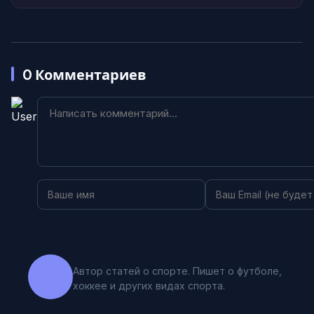
0
Комментариев
Автор статей о спорте. Пишет о футболе,
хоккее и других видах спорта.