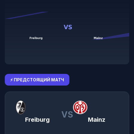
⚡ ПРЕДСТОЯЩИЙ МАТЧ
VS
Freiburg
Mainz