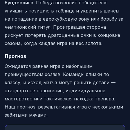
Бундеслига
. Победа позволит победителю
улучшить позицию в таблице и укрепить шансы
на попадание в еврокубковую зону или борьбу за
чемпионский титул. Проигравшая сторона
рискует потерять драгоценные очки в концовке
сезона, когда каждая игра на вес золота.
Прогноз
Ожидается равная игра с небольшим
преимуществом хозяев. Команды близки по
классу, и исход матча могут решить детали —
стандартное положение, индивидуальное
мастерство или тактическая находка тренера.
Наш прогноз: результативная игра с несколькими
забитыми мячами.