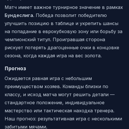
Матч имеет важное турнирное значение в рамках
Бундеслига
. Победа позволит победителю
улучшить позицию в таблице и укрепить шансы
на попадание в еврокубковую зону или борьбу за
чемпионский титул. Проигравшая сторона
рискует потерять драгоценные очки в концовке
сезона, когда каждая игра на вес золота.
Прогноз
Ожидается равная игра с небольшим
преимуществом хозяев. Команды близки по
классу, и исход матча могут решить детали —
стандартное положение, индивидуальное
мастерство или тактическая находка тренера.
Наш прогноз: результативная игра с несколькими
забитыми мячами.