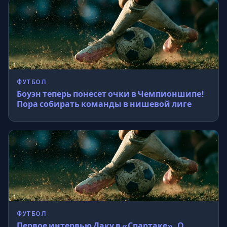
ФУТБОЛ
Боуэн теперь понесет очки в Чемпионшипе!
Пора собирать команды в нишевой лиге
ФУТБОЛ
Первое интервью Даку в «Спартаке». О