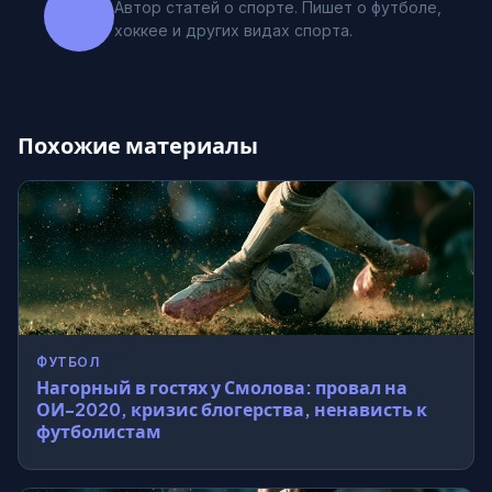
Автор статей о спорте. Пишет о футболе,
хоккее и других видах спорта.
Похожие материалы
ФУТБОЛ
Нагорный в гостях у Смолова: провал на
ОИ-2020, кризис блогерства, ненависть к
футболистам