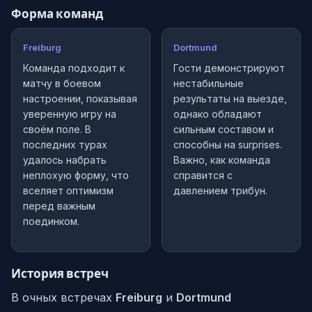
Форма команд
Freiburg
Dortmund
Команда подходит к
Гости демонстрируют
матчу в боевом
нестабильные
настроении, показывая
результаты на выезде,
уверенную игру на
однако обладают
своём поле. В
сильным составом и
последних турах
способны на surprises.
удалось набрать
Важно, как команда
неплохую форму, что
справится с
вселяет оптимизм
давлением трибун.
перед важным
поединком.
История встреч
В очных встречах
Freiburg
и
Dortmund