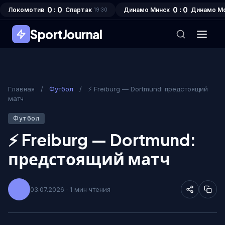
0 : 0
0 : 0
Локомотив
Спартак
Динамо Минск
Динамо М
19:30
SportJournal
Главная
/
Футбол
/
⚡ Freiburg — Dortmund: предстоящий
матч
Футбол
⚡ Freiburg — Dortmund:
предстоящий матч
03.07.2026 · 1 мин чтения