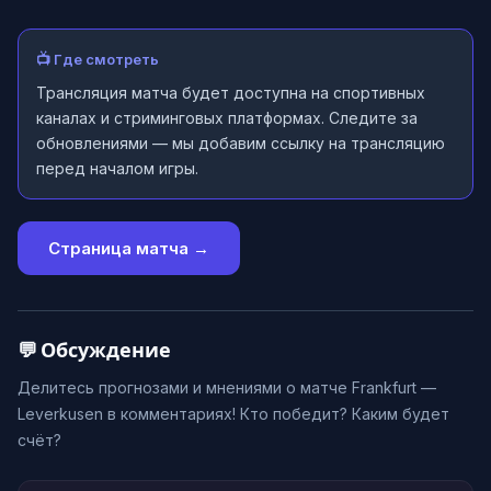
📺 Где смотреть
Трансляция матча будет доступна на спортивных
каналах и стриминговых платформах. Следите за
обновлениями — мы добавим ссылку на трансляцию
перед началом игры.
Страница матча →
💬 Обсуждение
Делитесь прогнозами и мнениями о матче Frankfurt —
Leverkusen в комментариях! Кто победит? Каким будет
счёт?