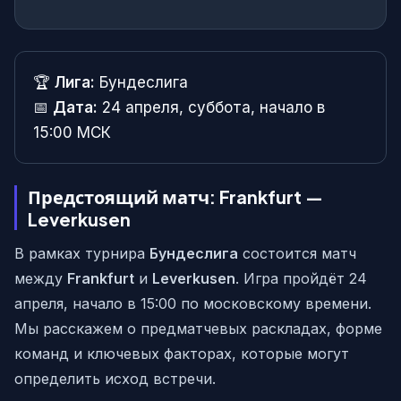
🏆
Лига:
Бундеслига
📅
Дата:
24 апреля, суббота, начало в
15:00 МСК
Предстоящий матч: Frankfurt —
Leverkusen
В рамках турнира
Бундеслига
состоится матч
между
Frankfurt
и
Leverkusen
. Игра пройдёт 24
апреля, начало в 15:00 по московскому времени.
Мы расскажем о предматчевых раскладах, форме
команд и ключевых факторах, которые могут
определить исход встречи.