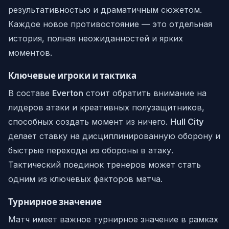
результативностью и драматичным сюжетом.
Каждое новое противостояние — это отдельная
история, полная неожиданностей и ярких
моментов.
Ключевые игроки и тактика
В составе
Everton
стоит обратить внимание на
лидеров атаки и креативных полузащитников,
способных создать момент из ничего.
Hull City
делает ставку на дисциплинированную оборону и
быстрые переходы из обороны в атаку.
Тактический поединок тренеров может стать
одним из ключевых факторов матча.
Турнирное значение
Матч имеет важное турнирное значение в рамках