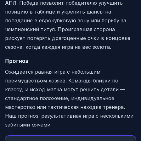
АПЛ
. Победа позволит победителю улучшить
позицию в таблице и укрепить шансы на
попадание в еврокубковую зону или борьбу за
чемпионский титул. Проигравшая сторона
рискует потерять драгоценные очки в концовке
сезона, когда каждая игра на вес золота.
Прогноз
Ожидается равная игра с небольшим
преимуществом хозяев. Команды близки по
классу, и исход матча могут решить детали —
стандартное положение, индивидуальное
мастерство или тактическая находка тренера.
Наш прогноз: результативная игра с несколькими
забитыми мячами.