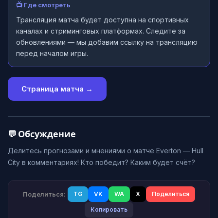
📺 Где смотреть
Трансляция матча будет доступна на спортивных
каналах и стриминговых платформах. Следите за
обновлениями — мы добавим ссылку на трансляцию
перед началом игры.
Страница матча →
💬 Обсуждение
Делитесь прогнозами и мнениями о матче Everton — Hull
City в комментариях! Кто победит? Каким будет счёт?
Поделиться:
TG
VK
WA
X
Поделиться
Копировать