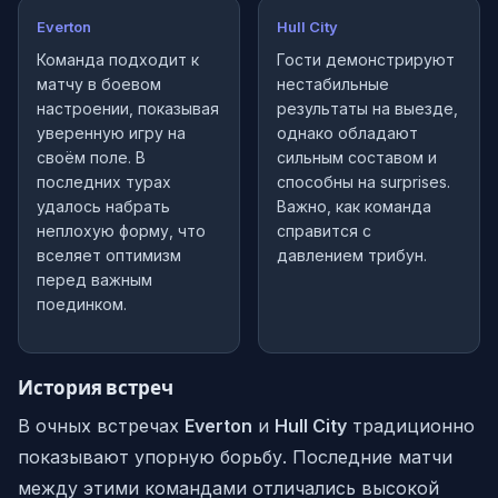
Everton
Hull City
Команда подходит к
Гости демонстрируют
матчу в боевом
нестабильные
настроении, показывая
результаты на выезде,
уверенную игру на
однако обладают
своём поле. В
сильным составом и
последних турах
способны на surprises.
удалось набрать
Важно, как команда
неплохую форму, что
справится с
вселяет оптимизм
давлением трибун.
перед важным
поединком.
История встреч
В очных встречах
Everton
и
Hull City
традиционно
показывают упорную борьбу. Последние матчи
между этими командами отличались высокой