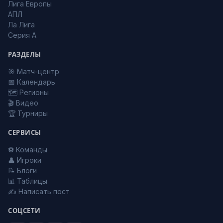
Лига Европы
АПЛ
Ла Лига
Серия А
РАЗДЕЛЫ
🎯 Матч-центр
📅 Календарь
🗺️ Регионы
🎬 Видео
🏆 Турниры
СЕРВИСЫ
⚽ Команды
👤 Игроки
📝 Блоги
📊 Таблицы
✍️ Написать пост
СОЦСЕТИ