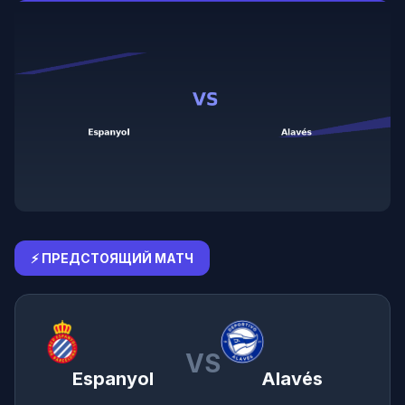
⚡ ПРЕДСТОЯЩИЙ МАТЧ
VS
Espanyol
Alavés