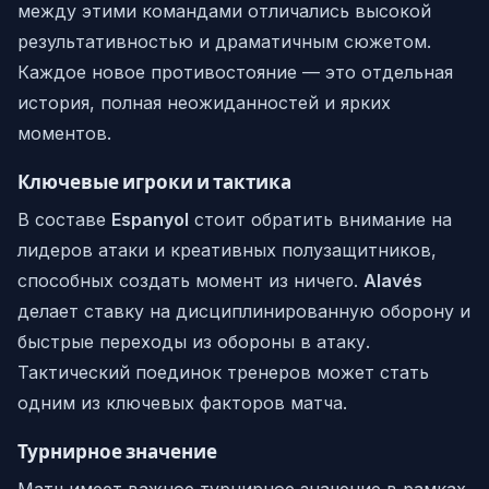
между этими командами отличались высокой
результативностью и драматичным сюжетом.
Каждое новое противостояние — это отдельная
история, полная неожиданностей и ярких
моментов.
Ключевые игроки и тактика
В составе
Espanyol
стоит обратить внимание на
лидеров атаки и креативных полузащитников,
способных создать момент из ничего.
Alavés
делает ставку на дисциплинированную оборону и
быстрые переходы из обороны в атаку.
Тактический поединок тренеров может стать
одним из ключевых факторов матча.
Турнирное значение
Матч имеет важное турнирное значение в рамках