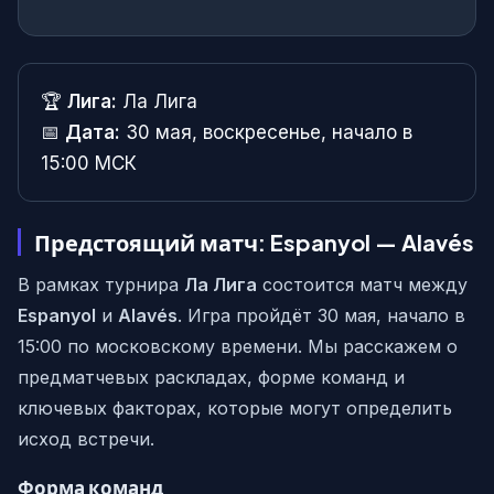
🏆
Лига:
Ла Лига
📅
Дата:
30 мая, воскресенье, начало в
15:00 МСК
Предстоящий матч: Espanyol — Alavés
В рамках турнира
Ла Лига
состоится матч между
Espanyol
и
Alavés
. Игра пройдёт 30 мая, начало в
15:00 по московскому времени. Мы расскажем о
предматчевых раскладах, форме команд и
ключевых факторах, которые могут определить
исход встречи.
Форма команд