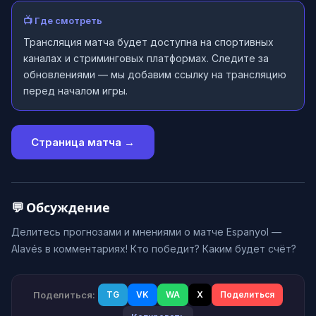
📺 Где смотреть
Трансляция матча будет доступна на спортивных
каналах и стриминговых платформах. Следите за
обновлениями — мы добавим ссылку на трансляцию
перед началом игры.
Страница матча →
💬 Обсуждение
Делитесь прогнозами и мнениями о матче Espanyol —
Alavés в комментариях! Кто победит? Каким будет счёт?
Поделиться:
TG
VK
WA
X
Поделиться