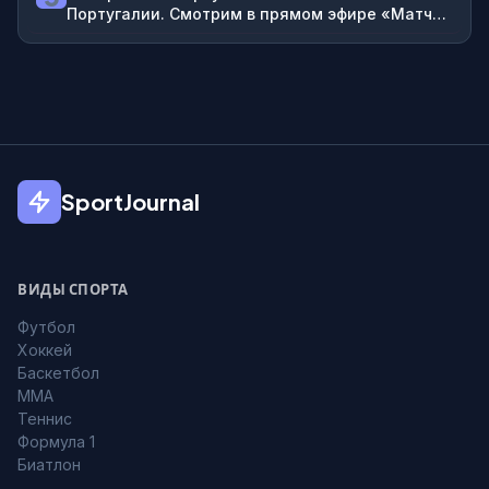
Португалии. Смотрим в прямом эфире «Матч
ТВ» на ВидеоСпортсе’‘
SportJournal
ВИДЫ СПОРТА
Футбол
Хоккей
Баскетбол
MMA
Теннис
Формула 1
Биатлон