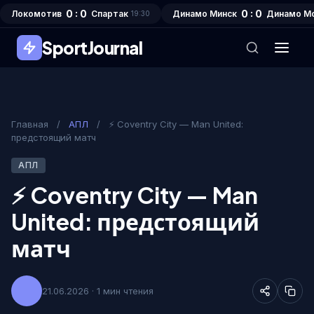
0 : 0
0 : 0
Локомотив
Спартак
Динамо Минск
Динамо М
19:30
SportJournal
Главная
/
АПЛ
/
⚡ Coventry City — Man United:
предстоящий матч
АПЛ
⚡ Coventry City — Man
United: предстоящий
матч
21.06.2026 · 1 мин чтения