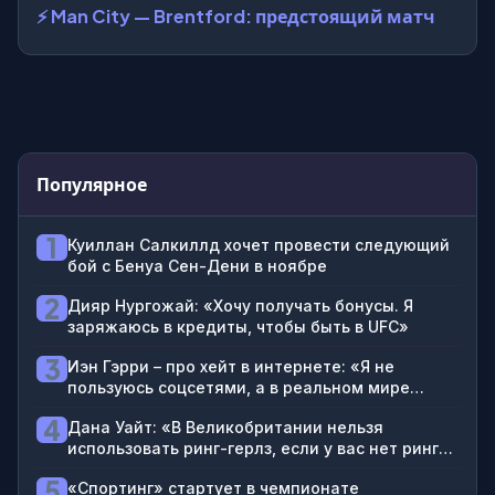
⚡ Man City — Brentford: предстоящий матч
Популярное
1
Куиллан Салкиллд хочет провести следующий
бой с Бенуа Сен-Дени в ноябре
2
Дияр Нургожай: «Хочу получать бонусы. Я
заряжаюсь в кредиты, чтобы быть в UFC»
3
Иэн Гэрри – про хейт в интернете: «Я не
пользуюсь соцсетями, а в реальном мире
получаю только любовь»
4
Дана Уайт: «В Великобритании нельзя
использовать ринг-герлз, если у вас нет ринг-
бойз»
5
«Спортинг» стартует в чемпионате