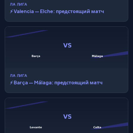
ЛА ЛИГА
⚡ Valencia — Elche: предстоящий матч
ЛА ЛИГА
⚡ Barça — Málaga: предстоящий матч