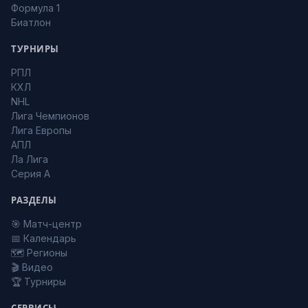
Формула 1
Биатлон
ТУРНИРЫ
РПЛ
КХЛ
NHL
Лига Чемпионов
Лига Европы
АПЛ
Ла Лига
Серия А
РАЗДЕЛЫ
🎯 Матч-центр
📅 Календарь
🗺️ Регионы
🎬 Видео
🏆 Турниры