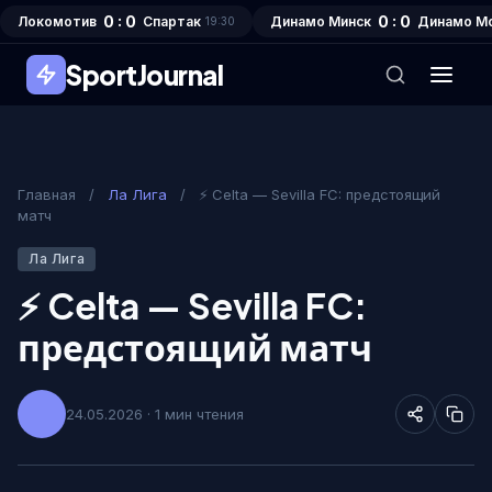
0 : 0
0 : 0
Локомотив
Спартак
Динамо Минск
Динамо М
19:30
SportJournal
Главная
/
Ла Лига
/
⚡ Celta — Sevilla FC: предстоящий
матч
Ла Лига
⚡ Celta — Sevilla FC:
предстоящий матч
24.05.2026 · 1 мин чтения