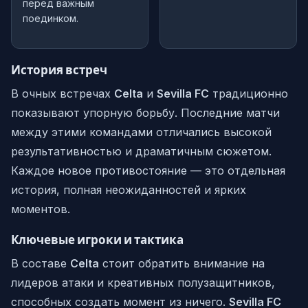
перед важным
поединком.
История встреч
В очных встречах
Celta
и
Sevilla FC
традиционно
показывают упорную борьбу. Последние матчи
между этими командами отличались высокой
результативностью и драматичным сюжетом.
Каждое новое противостояние — это отдельная
история, полная неожиданностей и ярких
моментов.
Ключевые игроки и тактика
В составе
Celta
стоит обратить внимание на
лидеров атаки и креативных полузащитников,
способных создать момент из ничего.
Sevilla FC