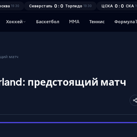
0 : 0
0 : 0
осква
Северсталь
Торпедо
ЦСКА
СКА
19:30
19:30
1
Хоккей
Баскетбол
MMA
Теннис
Формула 
ящий матч
erland: предстоящий матч