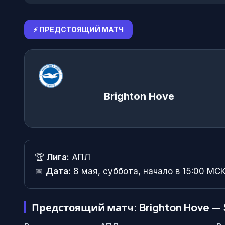
⚡ ПРЕДСТОЯЩИЙ МАТЧ
Brighton Hove
🏆
Лига:
АПЛ
📅
Дата:
8 мая, суббота, начало в 15:00 МС
Предстоящий матч: Brighton Hove — 