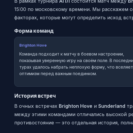
В рамках турнира
АПЛ
состоится матч между
B
15:00 по московскому времени. Мы расскажем 
факторах, которые могут определить исход вст
Форма команд
Brighton Hove
Команда подходит к матчу в боевом настроении,
показывая уверенную игру на своём поле. В последн
турах удалось набрать неплохую форму, что вселяет
оптимизм перед важным поединком.
История встреч
В очных встречах
Brighton Hove
и
Sunderland
тр
между этими командами отличались высокой р
противостояние — это отдельная история, полн