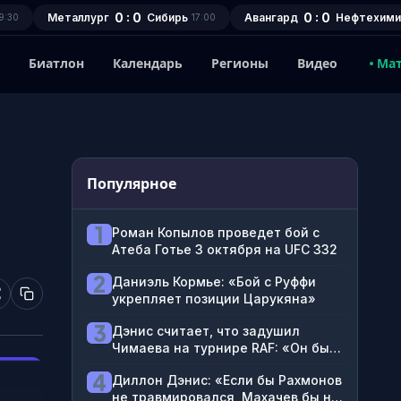
0 : 0
0 : 0
Металлург
Сибирь
Авангард
Нефтехими
9:30
17:00
1
Биатлон
Календарь
Регионы
Видео
Ма
Популярное
1
Роман Копылов проведет бой с
Атеба Готье 3 октября на UFC 332
2
Даниэль Кормье: «Бой с Руффи
укрепляет позиции Царукяна»
3
Дэнис считает, что задушил
Чимаева на турнире RAF: «Он был
без сознания»
4
Диллон Дэнис: «Если бы Рахмонов
не травмировался, Махачев бы не