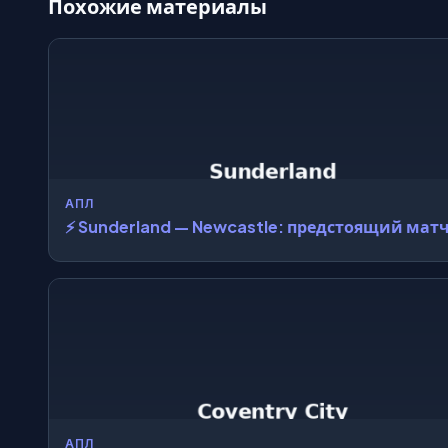
Похожие материалы
АПЛ
⚡ Sunderland — Newcastle: предстоящий мат
АПЛ