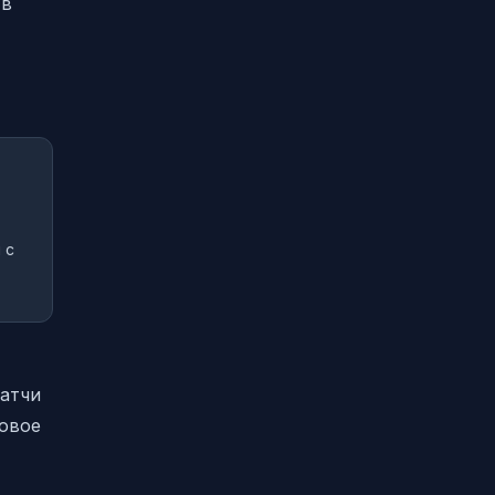
 в
 с
атчи
овое