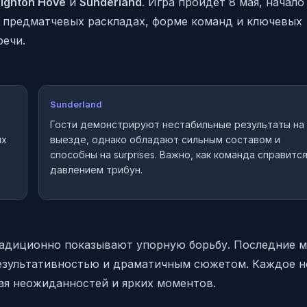
righton Hove
и
Sunderland
. Игра пройдёт 8 мая, начало
о предматчевых раскладах, форме команд и ключевых
речи.
Sunderland
Гости демонстрируют нестабильные результаты на
их
выезде, однако обладают сильным составом и
способны на surprises. Важно, как команда справится
давлением трибун.
адиционно показывают упорную борьбу. Последние м
езультативностью и драматичным сюжетом. Каждое н
ая неожиданностей и ярких моментов.